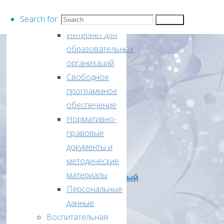
Круглый стол
отдела
Search for:
Информатизация:
Search
образования
Интернет для
№
образовательных
111/2
организаций
от
Свободное
«23»
программное
октября
обеспечение
2025
Нормативно-
года
правовые
О
документы и
проведении
методические
ВсОШ
материалы
муниципальный
Персональные
этап
данные
2025-
Воспитательная
2026г