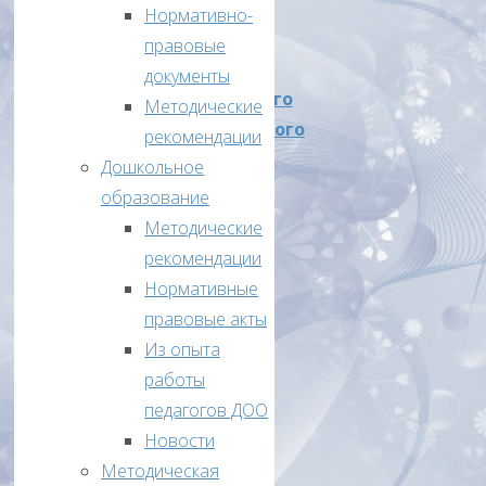
году
Нормативно-
на
правовые
территории
документы
Лебяжьевского
Методические
муниципального
рекомендации
округа
Дошкольное
образование
Приказ
Методические
об
рекомендации
итогах
Нормативные
ВсОШ
правовые акты
2023-
Из опыта
2024г
работы
от
педагогов ДОО
19
Новости
февраля
Методическая
№16