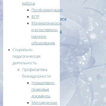
работа
«Об
Профориентация
итогах
ВПР
муниципального
Математическое
этапа
и естественно-
Всероссийской
научное
олимпиады
образование
школьников
Социально-
в
педагогическая
2023
деятельность
–
Профилактика
2024
безнадзорности
учебном
Нормативно-
году»
правовые
Приказ
документы
№91
Методические