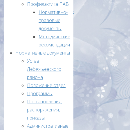
олимпиады
Профилактика ПАВ
школьников»
Нормативно-
правовые
Приказ
документы
№22
Методические
от
рекомендации
11
Нормативные документы
марта
Устав
2022
Лебяжьевского
года
района
Об
Положение отдел
итогах
Программы
ВсОШ
Постановления,
2021-
распоряжения,
2022
приказы
уч.год
Административные