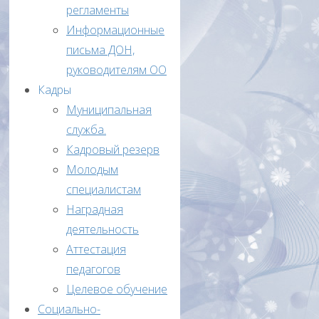
регламенты
Приказ
Информационные
Отдела
письма ДОН,
образования
руководителям ОО
№66/2
Кадры
от
Муниципальная
10
служба.
сентября
Кадровый резерв
2021г
Молодым
«О
специалистам
проведении
Наградная
ВсОШ
деятельность
в
Аттестация
2021-
педагогов
2022
Целевое обучение
учебном
Социально-
году»