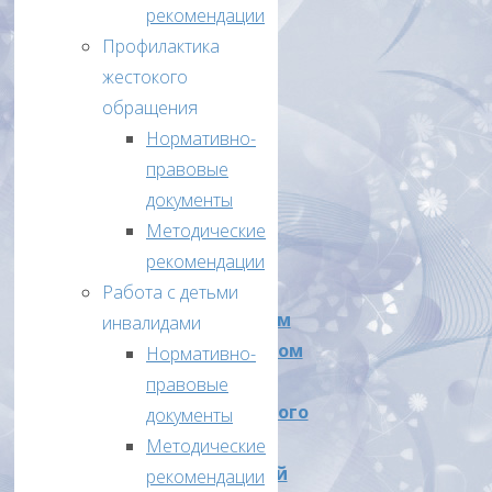
от
рекомендации
07.11.2023г
Профилактика
«О
жестокого
проведении
обращения
в
Нормативно-
2023-
правовые
2024
документы
учебном
Методические
году
рекомендации
в
Работа с детьми
Лебяжьевском
инвалидами
муниципальном
Нормативно-
округе
правовые
муниципального
документы
этапа
Методические
всероссийской
рекомендации