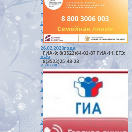
2)
Приказ
ОУО
№18/1
от
26.02.2020года
ГИА-9: 8(3522)64-02-87 ГИА-11, ЕГЭ:
«Об
8(3522)25-48-23
итогах
муниципального
этапа
Всероссийской
олимпиады
школьников
в
2019-
2020