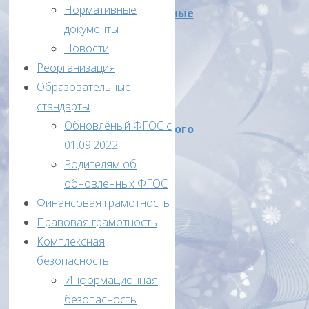
Нормативные
Количественные
документы
данные
Новости
об
Реорганизация
участниках
Образовательные
школьного
стандарты
и
Обновлёный ФГОС с
муниципального
01.09.2022
этапов
Родителям об
ВсОШ
обновленных ФГОС
в
Финансовая грамотность
2020/21
Правовая грамотность
учебном
Комплексная
году
безопасность
(таблица
Информационная
2)
безопасность