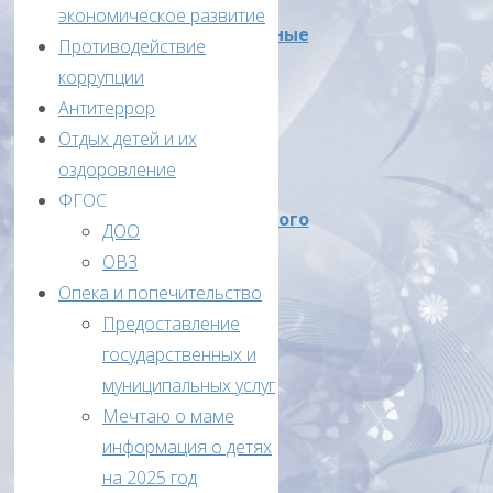
экономическое развитие
Количественные
Противодействие
данные
коррупции
об
Антитеррор
участниках
Отдых детей и их
школьного
оздоровление
и
ФГОС
муниципального
ДОО
этапов
ОВЗ
ВсОШ
Опека и попечительство
в
Предоставление
2020/21
государственных и
учебном
муниципальных услуг
году
Мечтаю о маме
(таблица
информация о детях
1)
на 2025 год