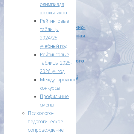
2025г
олимпиада
Приложение
школьников
6
Рейтинговые
Организационно-
таблицы
технологическая
2024/25
модель
учебный год
проведения
Рейтинговые
муниципального
таблицы 2025-
этапа
2026 уч.год
всероссийской
Международные
олимпиады
конкурсы
школьников
Профильные
в
смены
2024-
Психолого-
2025
педагогическое
учебном
сопровождение