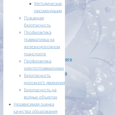
Приказ
Методические
ОУО
рекомендации
№13/1
Пожарная
от
безопасность
02.03.2021
Профилактика
года
травматизма на
«Об
железнодорожном
итогах
транспорте
муниципального
Профилактика
этапа
электротравматизма
Всероссийской
Безопасность
олимпиады
дорожного движения
школьников
Безопасность на
в
водных объектах
2020-
Независимая оценка
2021
качества образования