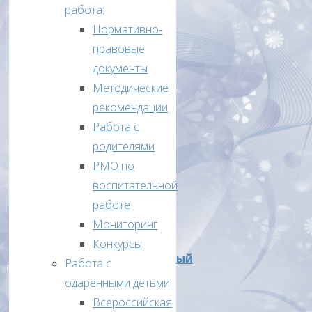
работа:
Приказ
Нормативно-
от
правовые
от
документы
23
Методические
октября
рекомендации
2024
Работа с
года
родителями
№
РМО по
95/1
воспитательной
О
работе
проведении
Мониторинг
ВсОШ
Конкурсы
муниципальный
Работа с
этап
одаренными детьми
2024-
Всероссийская